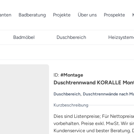
ranten
Badberatung
Projekte
Über uns
Prospekte
Badmöbel
Duschbereich
Heizsystem
ID:
#Montage
Duschtrennwand KORALLE Mon
,
Duschbereich
Duschtrennwände nach M
Kurzbeschreibung
Dies sind Listenpreise; Für Nettopreis
vorbehalten. Preise exkl. MwSt. Wir s
Kundenservice und bester Beratung. D