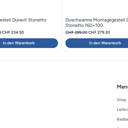
stell Duravit Stonetto
Duschwanne Montagegestell D
Stonetto 160×100
Ursprünglicher
Aktueller
Ursprünglicher
Aktueller
0
CHF
234.50
CHF
399.00
CHF
279.30
Preis
Preis
Preis
Preis
In den Warenkorb
In den Warenkorb
war:
ist:
war:
ist:
CHF 335.00
CHF 234.50.
CHF 399.00
CHF 279.
Men
Shop
Liefe
Badbe