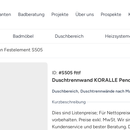
ranten
Badberatung
Projekte
Über uns
Prospekte
Badmöbel
Duschbereich
Heizsystem
n Festelement S505
ID:
#S505 fttf
Duschtrennwand KORALLE Pende
,
Duschbereich
Duschtrennwände nach M
Kurzbeschreibung
Dies sind Listenpreise; Für Nettopreis
vorbehalten. Preise exkl. MwSt. Wir s
Kundenservice und bester Beratung. D