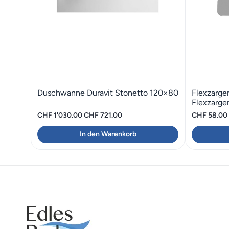
Duschwanne Duravit Stonetto 120×80
Flexzarg
Flexzarge
Ursprünglicher
Aktueller
CHF
1'030.00
CHF
721.00
CHF
58.00
Preis
Preis
In den Warenkorb
war:
ist:
CHF 1'030.00
CHF 721.00.