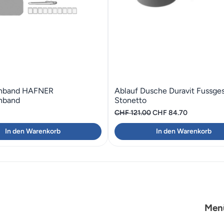
enband HAFNER
Ablauf Dusche Duravit Fussges
nband
Stonetto
Ursprünglicher
Aktueller
CHF
121.00
CHF
84.70
Preis
Preis
In den Warenkorb
In den Warenkorb
war:
ist:
CHF 121.00
CHF 84.70.
Men