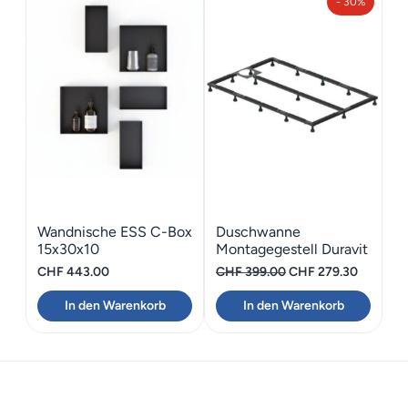
- 30%
Wandnische ESS C-Box
Duschwanne
15x30x10
Montagegestell Duravit
Stonetto 160×100
Ursprünglicher
Aktuelle
CHF
443.00
CHF
399.00
CHF
279.30
Preis
Preis
In den Warenkorb
In den Warenkorb
war:
ist:
CHF 399.00
CHF 279