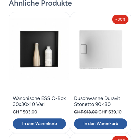
Ähnliche Produkte
- 30%
Wandnische ESS C-Box
Duschwanne Duravit
30x30x10 Vari
Stonetto 90×80
Ursprünglicher
Aktueller
CHF
503.00
CHF
913.00
CHF
639.10
Preis
Preis
In den Warenkorb
In den Warenkorb
war:
ist:
CHF 913.00
CHF 639.