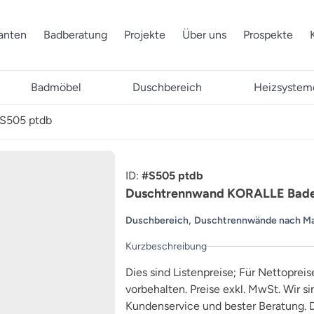
ranten
Badberatung
Projekte
Über uns
Prospekte
Badmöbel
Duschbereich
Heizsystem
S505 ptdb
ID:
#S505 ptdb
Duschtrennwand KORALLE Bade
,
Duschbereich
Duschtrennwände nach M
Kurzbeschreibung
Dies sind Listenpreise; Für Nettopreis
vorbehalten. Preise exkl. MwSt. Wir s
Kundenservice und bester Beratung. D