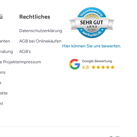
ü
Rechtliches
Datenschutzerklärung
ranten
AGB bei Onlinekäufen
Hier können Sie uns bewerten.
ratung
AGB’s
e Projekte
Impressum
uns
s
ekte
kt