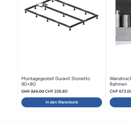
Montagegestell Duravit Stonetto
Wandnisc
90×80
Rahmen
Ursprünglicher
Aktueller
CHF
324.00
CHF
226.80
CHF
673.0
Preis
Preis
In den Warenkorb
war:
ist:
CHF 324.00
CHF 226.80.