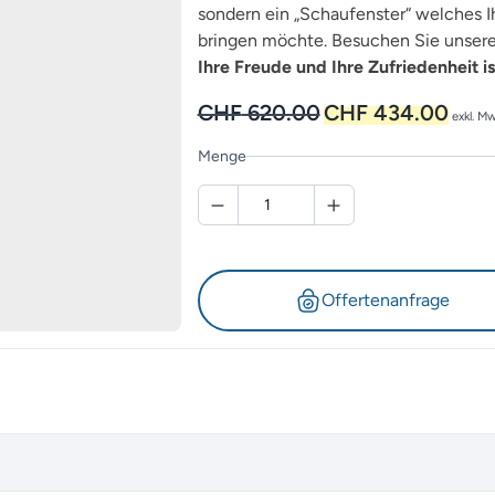
sondern ein „Schaufenster“ welches Ih
bringen möchte. Besuchen Sie unsere 
Ihre Freude und Ihre Zufriedenheit is
Ursprünglicher
Aktuel
CHF
620.00
CHF
434.00
exkl. Mw
Preis
Preis
war:
ist:
Menge
CHF 620.00
CHF 4
Offertenanfrage