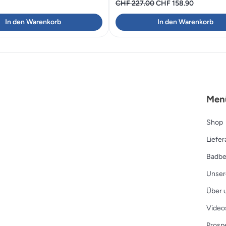
Ursprünglicher
Aktueller
CHF
227.00
CHF
158.90
Preis
Preis
In den Warenkorb
In den Warenkorb
war:
ist:
CHF 227.00
CHF 158.9
Men
Shop
Liefe
Badbe
Unser
Über 
Video
Prosp