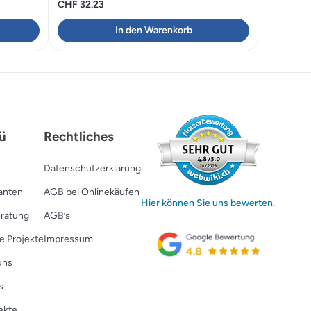
CHF
32.23
In den Warenkorb
0.
ü
Rechtliches
Datenschutzerklärung
ranten
AGB bei Onlinekäufen
Hier können Sie uns bewerten.
ratung
AGB’s
e Projekte
Impressum
uns
s
ekte