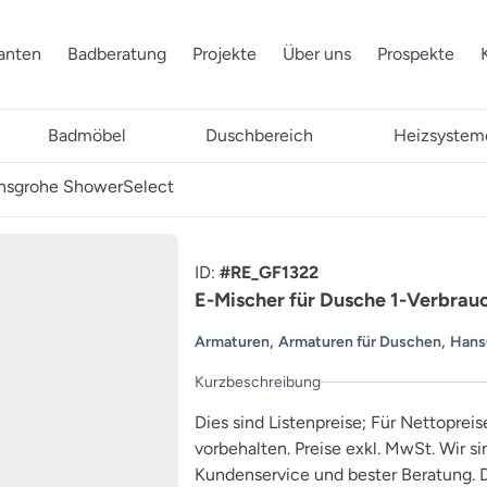
ranten
Badberatung
Projekte
Über uns
Prospekte
Badmöbel
Duschbereich
Heizsystem
ansgrohe ShowerSelect
ID:
#RE_GF1322
E-Mischer für Dusche 1-Verbra
,
,
Armaturen
Armaturen für Duschen
Hans
Kurzbeschreibung
Dies sind Listenpreise; Für Nettopreis
vorbehalten. Preise exkl. MwSt. Wir s
Kundenservice und bester Beratung. D