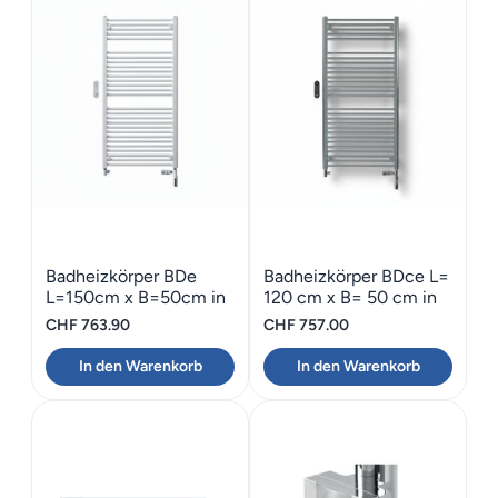
Badheizkörper BDe
Badheizkörper BDce L=
L=150cm x B=50cm in
120 cm x B= 50 cm in
weiss
chrom
CHF
763.90
CHF
757.00
In den Warenkorb
In den Warenkorb