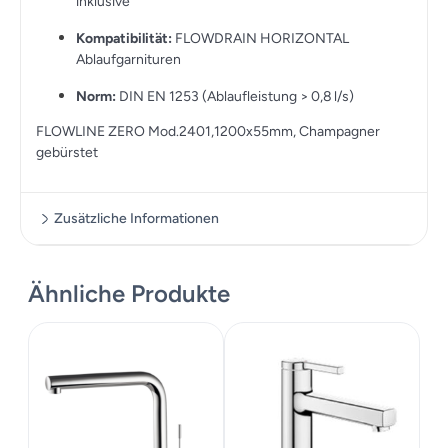
inklusive
Kompatibilität:
FLOWDRAIN HORIZONTAL
Ablaufgarnituren
Norm:
DIN EN 1253 (Ablaufleistung > 0,8 l/s)
FLOWLINE ZERO Mod.2401,1200x55mm, Champagner
gebürstet
Zusätzliche Informationen
Ähnliche Produkte
Zusätzliche Informationen
Gewicht
1 kg