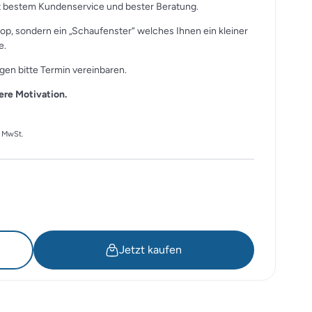
it bestem Kundenservice und bester Beratung.
op, sondern ein „Schaufenster“ welches Ihnen ein kleiner
e.
en bitte Termin vereinbaren.
ere Motivation.
eller
. MwSt.
s
 1'673.70.
Jetzt kaufen