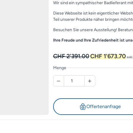
Wir sind ein sympathischer Badlieferant m
Diese Webseite ist kein eigentlicher Websh
Teil unserer Produkte näher bringen möcht
Besuchen Sie unsere Ausstellung! Beratung
Ihre Freude und Ihre Zufriedenheit ist uns
Ursprünglicher
Aktu
CHF
2'391.00
CHF
1'673.70
exkl
Preis
Prei
war:
ist:
Menge
CHF 2'391.00
CHF
Offertenanfrage