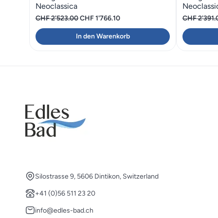
Neoclassica
Neoclassi
Ursprünglicher
Aktueller
CHF
2'523.00
CHF
1'766.10
CHF
2'391.
Preis
Preis
In den Warenkorb
war:
ist:
CHF 2'523.00
CHF 1'766.10.
Silostrasse 9, 5606 Dintikon, Switzerland
+41 (0)56 511 23 20
info@edles-bad.ch