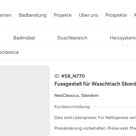
ranten
Badberatung
Projekte
Über uns
Prospekte
Badmöbel
Duschbereich
Heizsystem
oclassica
ID:
#SB_N770
Fussgestell für Waschtisch Sbor
,
NeoClassica
Sbordoni
Kurzbeschreibung
Dies sind Listenpreise; Für Nettopreise ver
Preisänderung vorbehalten. Preise exkl. Mw