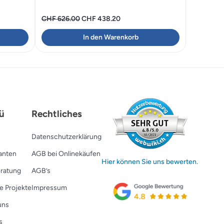
ler
Ursprünglicher
Aktueller
CHF
626.00
CHF
438.20
Preis
Preis
In den Warenkorb
war:
ist:
581.30.
CHF 626.00
CHF 438.20.
ü
Rechtliches
Datenschutzerklärung
ranten
AGB bei Onlinekäufen
Hier können Sie uns bewerten.
ratung
AGB’s
e Projekte
Impressum
uns
s