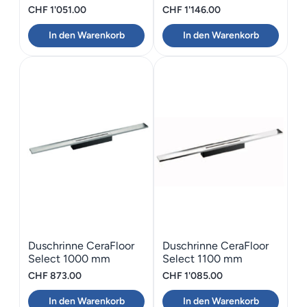
Edelstahl matt
Edelstahl matt
CHF
1'051.00
CHF
1'146.00
In den Warenkorb
In den Warenkorb
Duschrinne CeraFloor
Duschrinne CeraFloor
Select 1000 mm
Select 1100 mm
Edelstahl matt
Edelstahl poliert
CHF
873.00
CHF
1'085.00
In den Warenkorb
In den Warenkorb