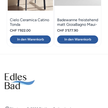
Cielo Ceramica Catino
Badewanne freistehend
Tonda
matt GioiaBagno Maui-
160
CHF
1'922.00
CHF
3'577.90
In den Warenkorb
In den Warenkorb