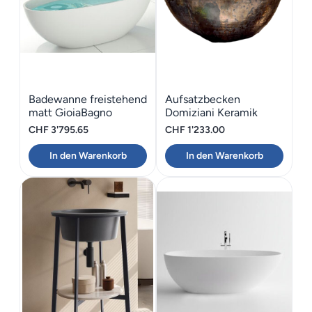
Badewanne freistehend
Aufsatzbecken
matt GioiaBagno
Domiziani Keramik
Carmen-170
Desigual alto 50
CHF
3'795.65
CHF
1'233.00
In den Warenkorb
In den Warenkorb