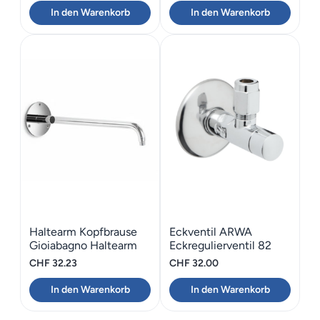
In den Warenkorb
In den Warenkorb
Haltearm Kopfbrause
Eckventil ARWA
Gioiabagno Haltearm
Eckregulierventil 82
Verstärkung Rund
CHF
32.23
CHF
32.00
In den Warenkorb
In den Warenkorb