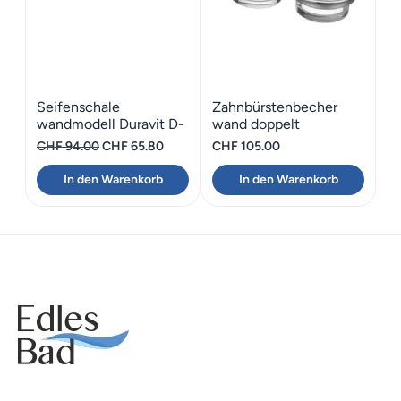
Seifenschale
Zahnbürstenbecher
wandmodell Duravit D-
wand doppelt
Code rechts
Bodenschatz Chic 14
Ursprünglicher
Aktueller
CHF
94.00
CHF
65.80
CHF
105.00
Preis
Preis
In den Warenkorb
In den Warenkorb
war:
ist:
CHF 94.00
CHF 65.80.