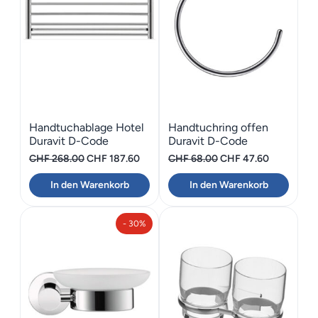
Handtuchablage Hotel
Handtuchring offen
Duravit D-Code
Duravit D-Code
Ursprünglicher
Aktueller
Ursprünglicher
Aktueller
CHF
268.00
CHF
187.60
CHF
68.00
CHF
47.60
Preis
Preis
Preis
Preis
In den Warenkorb
In den Warenkorb
war:
ist:
war:
ist:
CHF 268.00
CHF 187.60.
CHF 68.00
CHF 47.60
- 30%