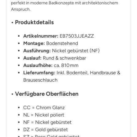
perfekt in moderne Badkonzepte mit architektonischem
Anspruch.
• Produktdetails
Artikelnummer:
EB7503JJEAZZ
Montage:
Bodenstehend
Ausführung:
Nickel gebürstet (NF)
Auslauf:
Rund & schwenkbar
Auslaufhöhe:
ca. 810 mm
Lieferumfang:
Inkl. Bodenteil, Handbrause &
Brauseschlauch
• Verfügbare Oberflächen
CC = Chrom Glanz
NL = Nickel poliert
NF = Nickel gebürstet
DZ = Gold gebürstet
SZ = Rose Gold gebürstet