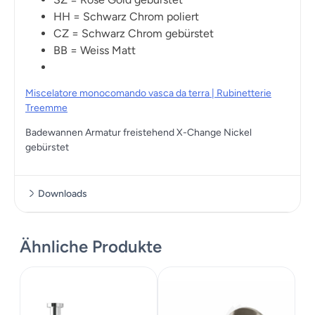
HH = Schwarz Chrom poliert
CZ = Schwarz Chrom gebürstet
BB = Weiss Matt
Miscelatore monocomando vasca da terra | Rubinetterie
Treemme
Badewannen Armatur freistehend X-Change Nickel
gebürstet
Downloads
Datenblatt
Ähnliche Produkte
Montageanleitung
Bilder Katalog