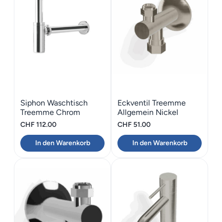
Siphon Waschtisch
Eckventil Treemme
Treemme Chrom
Allgemein Nickel
gebürstet
CHF
112.00
CHF
51.00
In den Warenkorb
In den Warenkorb