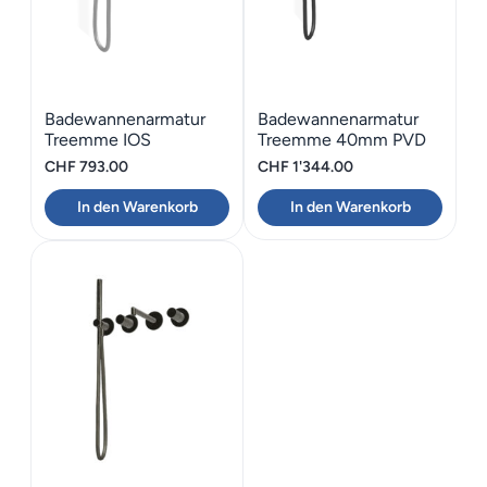
Badewannenarmatur
Badewannenarmatur
Treemme IOS
Treemme 40mm PVD
Black
CHF
793.00
CHF
1'344.00
In den Warenkorb
In den Warenkorb