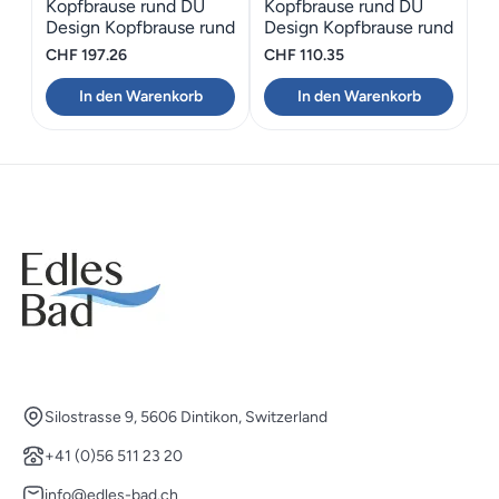
Kopfbrause rund DU
Kopfbrause rund DU
Design Kopfbrause rund
Design Kopfbrause rund
40D
CHF
197.26
CHF
110.35
In den Warenkorb
In den Warenkorb
Silostrasse 9, 5606 Dintikon, Switzerland
+41 (0)56 511 23 20
info@edles-bad.ch