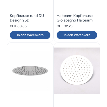
Kopfbrause rund DU
Haltearm Kopfbrause
Design 25D
Gioiabagno Haltearm
Verstärkung Rund
CHF
88.86
CHF
32.23
In den Warenkorb
In den Warenkorb