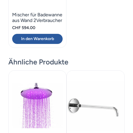
Mischer für Badewanne
aus Wand 2Verbraucher
Treemme UP+
CHF
594.00
In den Warenkorb
Ähnliche Produkte