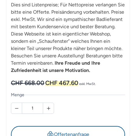
Dies sind Listenpreise; Für Nettopreise verlangen Sie
bitte eine Offerte. Preisänderung vorbehalten. Preise
exkl. MwSt. Wir sind ein sympathischer Badlieferant
mit bestem Kundenservice und bester Beratung.
Diese Webseite ist kein eigentlicher Webshop,
sondern ein „Schaufenster“ welches Ihnen ein
kleiner Teil unserer Produkte näher bringen möchte.
Besuchen Sie unsere Ausstellung! Beratungen bitte
Termin vereinbaren.
Ihre Freude und Ihre
Zufriedenheit ist unsere Motivation.
Ursprünglicher
Aktueller
CHF
668.00
CHF
467.60
exkl. MwSt.
Preis
Preis
war:
ist:
Menge
CHF 668.00
CHF 467.60.
Offertenanfrage