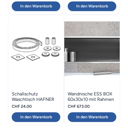
Preis
Preis
Preis
Preis
In den Warenkorb
In den Warenkorb
war:
ist:
war:
ist:
CHF 1'116.00
CHF 781.20.
CHF 126.00
CHF 88.2
Schallschutz
Wandnische ESS BOX
Waschtisch HAFNER
60x30x10 mit Rahmen
Gummiband 80
CHF
24.00
CHF
673.00
In den Warenkorb
In den Warenkorb