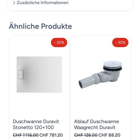
Zusätzliche Informationen
Ähnliche Produkte
Zusätzliche Informationen
- 30%
- 30%
Maße
10 cm
Duschwanne Duravit
Ablauf Duschwanne
Stonetto 120×100
Waagrecht Duravit
Mörtelbett Stonetto
Ursprünglicher
Aktueller
Ursprünglicher
Aktueller
CHF
1'116.00
CHF
781.20
CHF
126.00
CHF
88.20