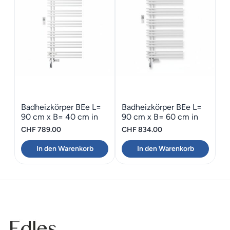
Badheizkörper BEe L=
Badheizkörper BEe L=
90 cm x B= 40 cm in
90 cm x B= 60 cm in
weiss
weiss
CHF
789.00
CHF
834.00
In den Warenkorb
In den Warenkorb