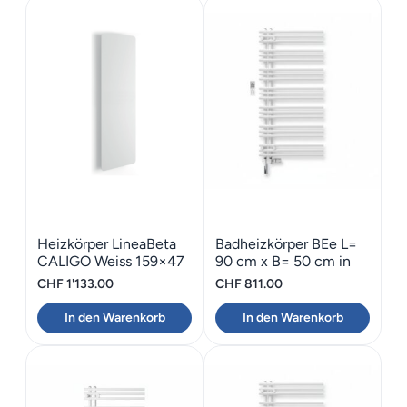
Heizkörper LineaBeta
Badheizkörper BEe L=
CALIGO Weiss 159×47
90 cm x B= 50 cm in
weiss
CHF
1'133.00
CHF
811.00
In den Warenkorb
In den Warenkorb