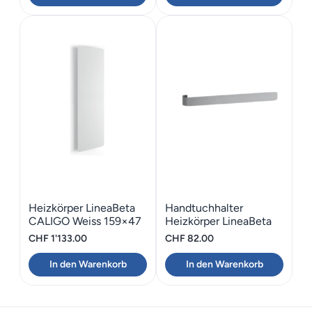
Heizkörper LineaBeta
Handtuchhalter
CALIGO Weiss 159×47
Heizkörper LineaBeta
CALIGO Edelstahl
CHF
1'133.00
CHF
82.00
Glanz 42
In den Warenkorb
In den Warenkorb