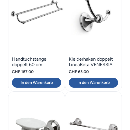
Handtuchstange
Kleiderhaken doppelt
doppelt 60 cm
LineaBeta VENESSIA
LineaBeta VENESSIA
Nostalgisch
CHF
167.00
CHF
63.00
Nostalgisch
In den Warenkorb
In den Warenkorb