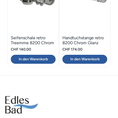
Seifenschale retro
Handtuchstange retro
Treemme 8200 Chrom
8200 Chrom Glanz
Glanz
CHF
140.00
CHF
174.00
In den Warenkorb
In den Warenkorb