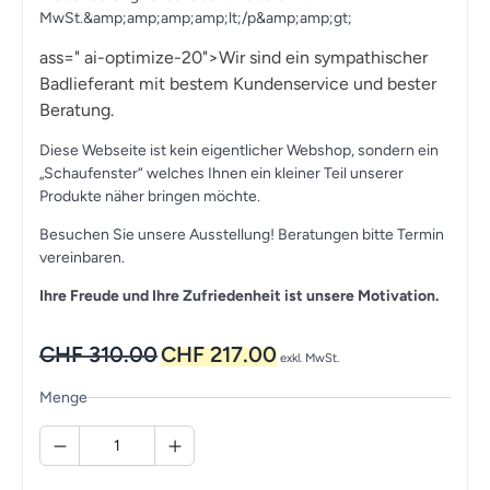
MwSt.&amp;amp;amp;amp;lt;/p&amp;amp;gt;
ass=" ai-optimize-20">Wir sind ein sympathischer
Badlieferant mit bestem Kundenservice und bester
Beratung.
Diese Webseite ist kein eigentlicher Webshop, sondern ein
„Schaufenster“ welches Ihnen ein kleiner Teil unserer
Produkte näher bringen möchte.
Besuchen Sie unsere Ausstellung! Beratungen bitte Termin
vereinbaren.
Ihre Freude und Ihre Zufriedenheit ist unsere Motivation.
Ursprünglicher
Aktueller
CHF
310.00
CHF
217.00
exkl. MwSt.
Preis
Preis
war:
ist:
Menge
CHF 310.00
CHF 217.00.