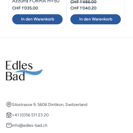
Azzurra FORMA H=50
CHF
1'486.00
Türe
Ursprünglicher
Aktueller
CHF
1'035.00
CHF
1'040.20
Preis
Preis
In den Warenkorb
In den Warenkorb
war:
ist:
CHF 1'486.00
CHF 1'040.20.
Silostrasse 9, 5606 Dintikon, Switzerland
+41 (0)56 511 23 20
info@edles-bad.ch