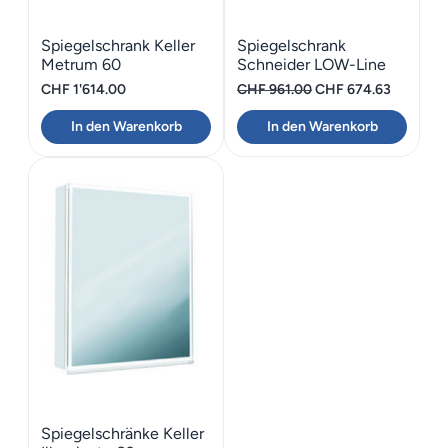
Spiegelschrank Keller
Spiegelschrank
Metrum 60
Schneider LOW-Line
LED 60 Offene Ablage
Ursprünglicher
Aktueller
CHF
1'614.00
CHF
961.00
CHF
674.63
Preis
Preis
In den Warenkorb
In den Warenkorb
war:
ist:
CHF 961.00
CHF 674.
Spiegelschränke Keller