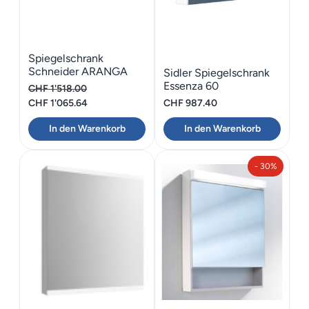
Spiegelschrank
Schneider ARANGA
Sidler Spiegelschrank
TW 60 R
Essenza 60
CHF
1'518.00
Ursprünglicher
Aktueller
CHF
1'065.64
CHF
987.40
Preis
Preis
In den Warenkorb
In den Warenkorb
war:
ist:
CHF 1'518.00
CHF 1'065.64.
- 30%