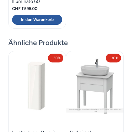
Illuminato 60
CHF
1'595.00
In den Warenkorb
Ähnliche Produkte
- 30%
- 30%