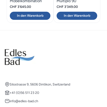
Möbelkombination
Multiplo 90
Cielo 110
CHF
3'645.00
CHF
3'349.00
In den Warenkorb
In den Warenkorb
Silostrasse 9, 5606 Dintikon, Switzerland
+41 (0)56 511 23 20
info@edles-bad.ch