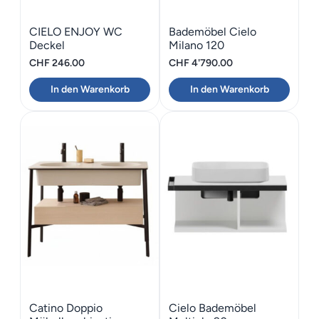
CIELO ENJOY WC
Bademöbel Cielo
Deckel
Milano 120
Absenkautomatik
CHF
246.00
CHF
4'790.00
In den Warenkorb
In den Warenkorb
Catino Doppio
Cielo Bademöbel