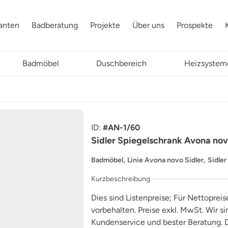
ranten
Badberatung
Projekte
Über uns
Prospekte
Badmöbel
Duschbereich
Heizsystem
ID:
#AN-1/60
Sidler Spiegelschrank Avona no
,
,
Badmöbel
Linie Avona novo Sidler
Sidler
Kurzbeschreibung
Dies sind Listenpreise; Für Nettopreis
vorbehalten. Preise exkl. MwSt. Wir s
Kundenservice und bester Beratung. D