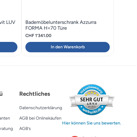
vit LUV
Bademöbelunterschrank Azzurra
FORMA H=70 Türe
ler
CHF
1'341.00
In den Warenkorb
'888.60.
ü
Rechtliches
Datenschutzerklärung
ranten
AGB bei Onlinekäufen
Hier können Sie uns bewerten.
ratung
AGB’s