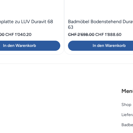
nplatte zu LUV Duravit 68
Badmöbel Bodenstehend Dura
63
Ursprünglicher
Aktueller
Ursprünglicher
Aktuel
.00
CHF
1'040.20
CHF
2'698.00
CHF
1'888.60
Preis
Preis
Preis
Preis
In den Warenkorb
In den Warenkorb
war:
ist:
war:
ist:
CHF 1'486.00
CHF 1'040.20.
CHF 2'698.00
CHF 1
Men
Shop
Liefe
Badbe