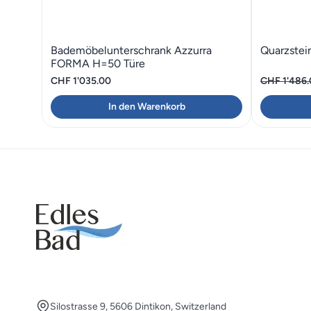
Bademöbelunterschrank Azzurra
Quarzstei
FORMA H=50 Türe
CHF
1'035.00
CHF
1'486
In den Warenkorb
Silostrasse 9, 5606 Dintikon, Switzerland