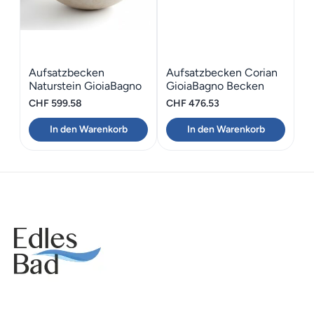
Aufsatzbecken
Aufsatzbecken Corian
Naturstein GioiaBagno
GioiaBagno Becken
Sunny Yellow D43
Claire-36
CHF
599.58
CHF
476.53
In den Warenkorb
In den Warenkorb