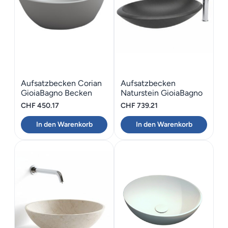
Aufsatzbecken Corian
Aufsatzbecken
GioiaBagno Becken
Naturstein GioiaBagno
Ruby-54
Nero Assoluto 55
CHF
450.17
CHF
739.21
In den Warenkorb
In den Warenkorb