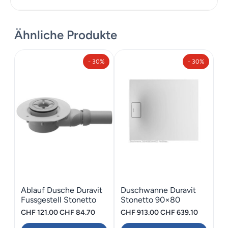
Ähnliche Produkte
Zusätzliche Informationen
- 30%
- 30%
Maße
30 × 30 cm
Ablauf Dusche Duravit
Duschwanne Duravit
Fussgestell Stonetto
Stonetto 90×80
Ursprünglicher
Aktueller
Ursprünglicher
Aktueller
CHF
121.00
CHF
84.70
CHF
913.00
CHF
639.10
Preis
Preis
Preis
Preis