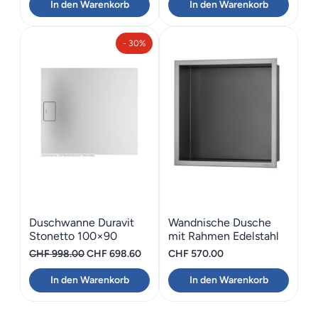
In den Warenkorb
In den Warenkorb
war:
ist:
war:
ist:
CHF 121.00
CHF 84.70.
CHF 913.00
CHF 639.
- 30%
Duschwanne Duravit
Wandnische Dusche
Stonetto 100×90
mit Rahmen Edelstahl
ESS BOX B= 30 cm
Ursprünglicher
Aktueller
CHF
998.00
CHF
698.60
CHF
570.00
Preis
Preis
In den Warenkorb
In den Warenkorb
war:
ist:
CHF 998.00
CHF 698.60.