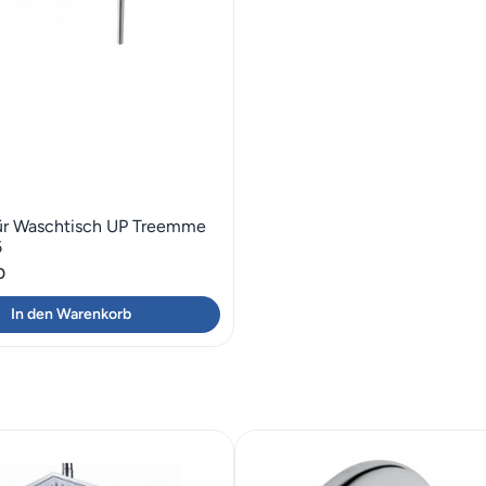
ür Waschtisch UP Treemme
6
0
In den Warenkorb