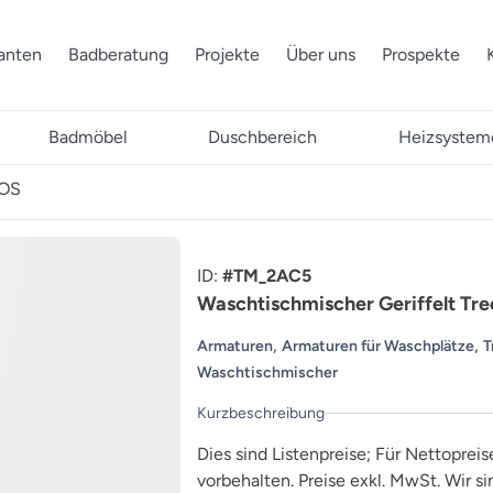
ranten
Badberatung
Projekte
Über uns
Prospekte
Badmöbel
Duschbereich
Heizsystem
IOS
ID:
#TM_2AC5
Waschtischmischer Geriffelt T
,
,
Armaturen
Armaturen für Waschplätze
T
Waschtischmischer
Kurzbeschreibung
Dies sind Listenpreise; Für Nettopreis
vorbehalten. Preise exkl. MwSt. Wir s