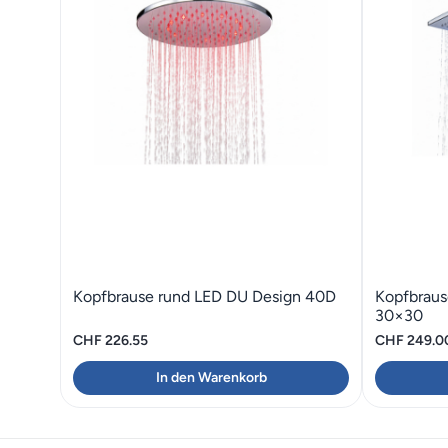
Kopfbrause rund LED DU Design 40D
Kopfbraus
30×30
CHF
226.55
CHF
249.0
In den Warenkorb