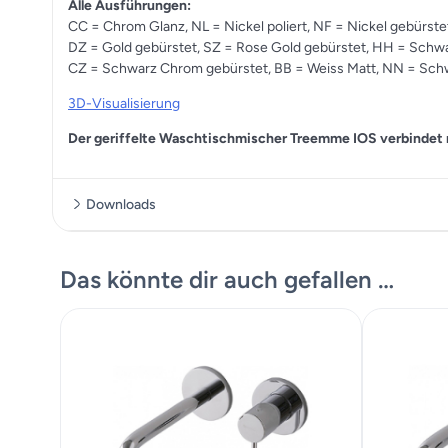
Alle Ausführungen:
CC = Chrom Glanz, NL = Nickel poliert, NF = Nickel gebürste
DZ = Gold gebürstet, SZ = Rose Gold gebürstet, HH = Schwa
CZ = Schwarz Chrom gebürstet, BB = Weiss Matt, NN = Sch
3D-Visualisierung
Der geriffelte Waschtischmischer Treemme IOS verbindet 
Downloads
Datenblatt
Das könnte dir auch gefallen …
Montageanleitung
Bilder Katalog