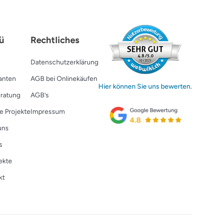
ü
Rechtliches
Datenschutzerklärung
ranten
AGB bei Onlinekäufen
Hier können Sie uns bewerten.
ratung
AGB’s
e Projekte
Impressum
uns
s
ekte
kt