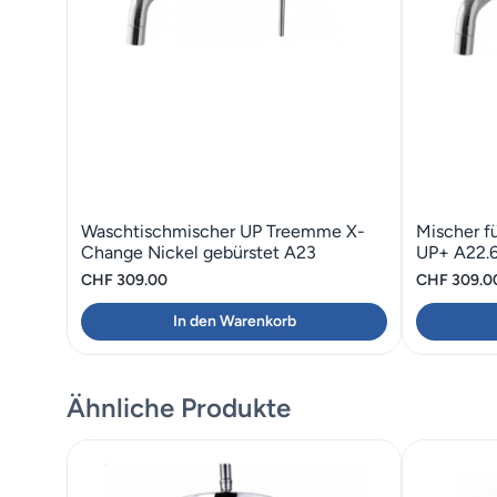
Waschtischmischer UP Treemme X-
Mischer f
Change Nickel gebürstet A23
UP+ A22.
CHF
309.00
CHF
309.0
In den Warenkorb
Ähnliche Produkte