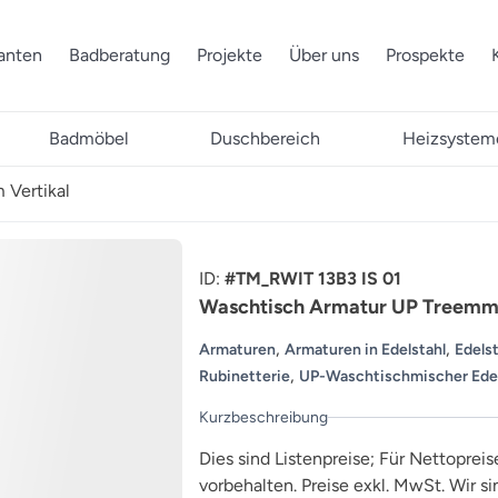
ranten
Badberatung
Projekte
Über uns
Prospekte
Badmöbel
Duschbereich
Heizsystem
Vertikal
ID:
#TM_RWIT 13B3 IS 01
Waschtisch Armatur UP Treemm
,
,
Armaturen
Armaturen in Edelstahl
Edels
,
Rubinetterie
UP-Waschtischmischer Edel
Kurzbeschreibung
Dies sind Listenpreise; Für Nettopreis
vorbehalten. Preise exkl. MwSt. Wir s