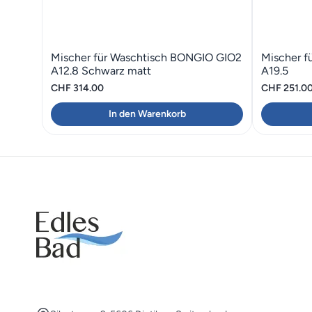
Mischer für Waschtisch BONGIO GIO2
Mischer f
A12.8 Schwarz matt
A19.5
CHF
314.00
CHF
251.0
In den Warenkorb