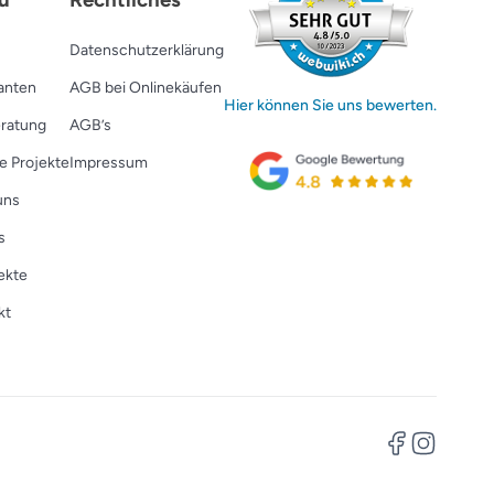
Datenschutzerklärung
ranten
AGB bei Onlinekäufen
Hier können Sie uns bewerten.
ratung
AGB’s
e Projekte
Impressum
uns
s
ekte
kt