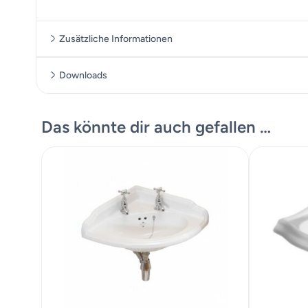
Zusätzliche Informationen
Downloads
Zusätzliche Informationen
Massskizze
Das könnte dir auch gefallen …
Maße
38 × 17 c