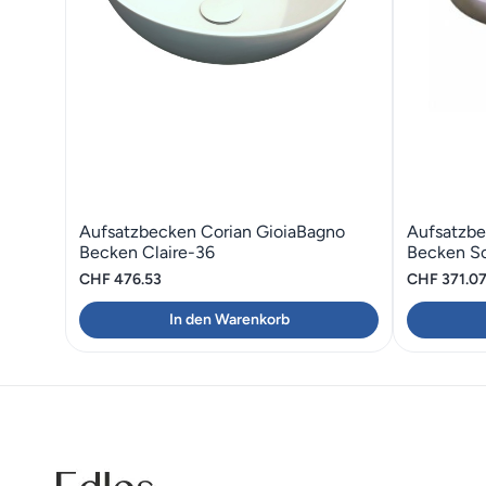
Aufsatzbecken Corian GioiaBagno
Aufsatzbe
Becken Claire-36
Becken So
CHF
476.53
CHF
371.0
In den Warenkorb