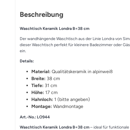
Beschreibung
Waschtisch Keramik Londra B=38 cm
Der wandhängende Waschtisch aus der Linie Londra von Simas
dieser Waschtisch perfekt für kleinere Badezimmer oder Gä
ein.
Details:
Material:
Qualitätskeramik in alpinweiß
Breite:
38 cm
Tiefe:
31 cm
Höhe:
17 cm
Hahnloch:
1 (bitte angeben)
Montage:
Wandmontage
Art.-No.: LO944
Waschtisch Keramik Londra B=38 cm
– ideal für funktional