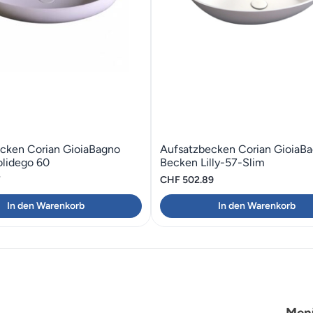
cken Corian GioiaBagno
Aufsatzbecken Corian GioiaB
lidego 60
Becken Lilly-57-Slim
7
CHF
502.89
In den Warenkorb
In den Warenkorb
Men