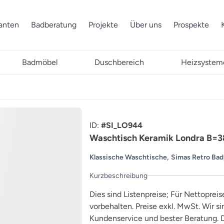
ranten
Badberatung
Projekte
Über uns
Prospekte
Badmöbel
Duschbereich
Heizsystem
ID:
#SI_LO944
Waschtisch Keramik Londra B=
,
Klassische Waschtische
Simas Retro Bad
Kurzbeschreibung
Dies sind Listenpreise; Für Nettopreis
vorbehalten. Preise exkl. MwSt. Wir s
Kundenservice und bester Beratung. D