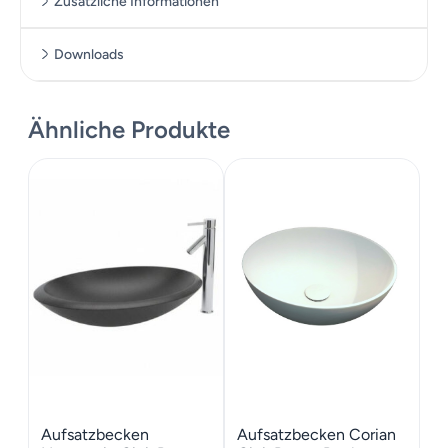
Zusätzliche Informationen
Downloads
Zusätzliche Informationen
Massskizze
Ähnliche Produkte
Maße
91 × 88 cm
Aufsatzbecken
Aufsatzbecken Corian