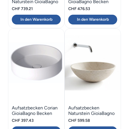
Naturstein GioiaBagno
GioiaBagno Becken
Nero Assoluto 55
Claire-36
CHF
739.21
CHF
476.53
In den Warenkorb
In den Warenkorb
Aufsatzbecken Corian
Aufsatzbecken
GioiaBagno Becken
Naturstein GioiaBagno
Nora-42
Sunny Yellow D43
CHF
397.43
CHF
599.58