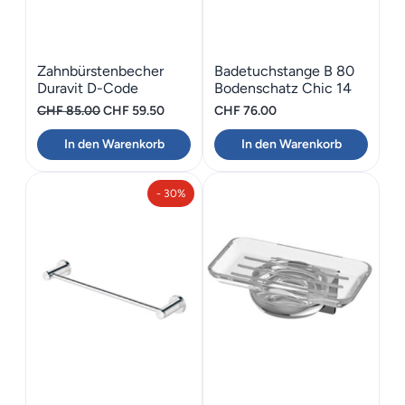
Zahnbürstenbecher
Badetuchstange B 80
Duravit D-Code
Bodenschatz Chic 14
Wandmodell rechts
Ursprünglicher
Aktueller
CHF
85.00
CHF
59.50
CHF
76.00
Preis
Preis
In den Warenkorb
In den Warenkorb
war:
ist:
CHF 85.00
CHF 59.50.
- 30%