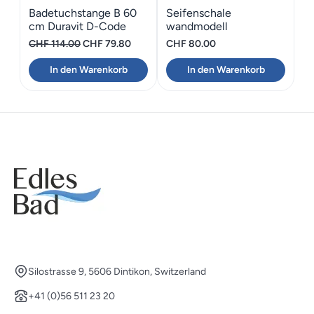
Badetuchstange B 60
Seifenschale
cm Duravit D-Code
wandmodell
Bodenschatz Chic 14
Ursprünglicher
Aktueller
CHF
114.00
CHF
79.80
CHF
80.00
Preis
Preis
In den Warenkorb
In den Warenkorb
war:
ist:
CHF 114.00
CHF 79.80.
Silostrasse 9, 5606 Dintikon, Switzerland
+41 (0)56 511 23 20