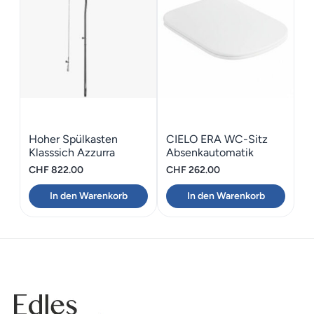
Hoher Spülkasten
CIELO ERA WC-Sitz
Klasssich Azzurra
Absenkautomatik
CHARME
CHF
822.00
CHF
262.00
In den Warenkorb
In den Warenkorb