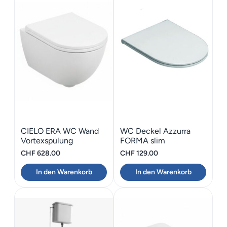
CIELO ERA WC Wand
WC Deckel Azzurra
Vortexspülung
FORMA slim
Absenkautomatik
CHF
628.00
CHF
129.00
In den Warenkorb
In den Warenkorb