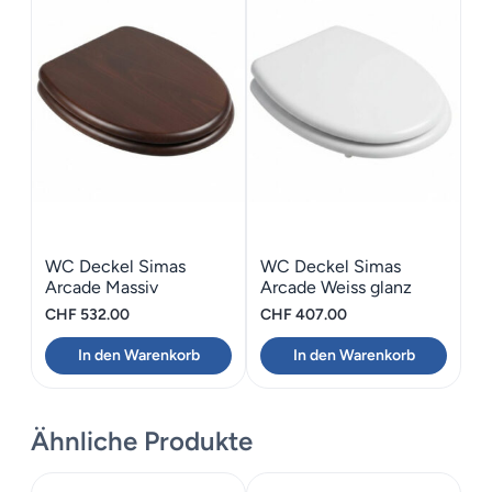
WC Deckel Simas
WC Deckel Simas
Arcade Massiv
Arcade Weiss glanz
Nussbaum
CHF
532.00
CHF
407.00
Absenkautomatik
In den Warenkorb
In den Warenkorb
Ähnliche Produkte