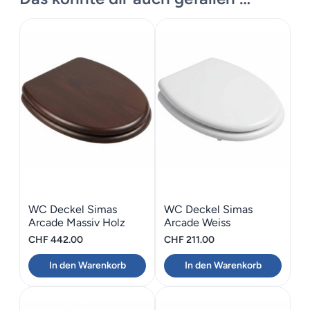
WC Deckel Simas
WC Deckel Simas
Arcade Massiv Holz
Arcade Weiss
Nussbaum
CHF
442.00
CHF
211.00
In den Warenkorb
In den Warenkorb