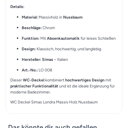
Details:
Material:
Massivholz in
Nussbaum
Beschläge:
Chrom
Funktion:
Mit
Absenkautomatik
für leises Schließen
Design:
Klassisch, hochwertig, und langlebig
Hersteller:
Simas
– Italien
Art.-No.:
LO 008
Dieser
WC-Deckel
kombiniert
hochwertiges Design
mit
praktischer Funktionalität
und ist die ideale Ergänzung für
moderne Badezimmer.
WC Deckel Simas Londra Massiv Holz Nussbaum
Das könnte dir auch gefallen …