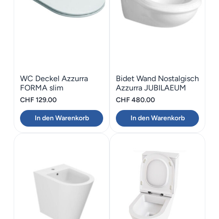
WC Deckel Azzurra
Bidet Wand Nostalgisch
FORMA slim
Azzurra JUBILAEUM
Absenkautomatik
CHF
129.00
CHF
480.00
In den Warenkorb
In den Warenkorb