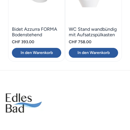
Bidet Azzurra FORMA
WC Stand wandbündig
Bodenstehend
mit Aufsatzspülkasten
Azzurra FORMA
CHF
393.00
CHF
758.00
In den Warenkorb
In den Warenkorb