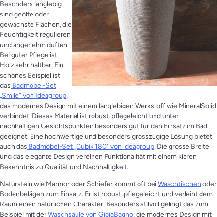
Besonders langlebig
sind geölte oder
gewachste Flächen, die
Feuchtigkeit regulieren
und angenehm duften.
Bei guter Pflege ist
Holz sehr haltbar. Ein
schönes Beispiel ist
das
Badmöbel-Set
„Smile“ von Ideagroup
,
das modernes Design mit einem langlebigen Werkstoff wie MineralSolid
verbindet. Dieses Material ist robust, pflegeleicht und unter
nachhaltigen Gesichtspunkten besonders gut für den Einsatz im Bad
geeignet. Eine hochwertige und besonders grosszügige Lösung bietet
auch das
Badmöbel-Set „Cubik 180“ von Ideagroup
. Die grosse Breite
und das elegante Design vereinen Funktionalität mit einem klaren
Bekenntnis zu Qualität und Nachhaltigkeit.
Naturstein wie Marmor oder Schiefer kommt oft bei
Waschtischen
oder
Bodenbelägen zum Einsatz. Er ist robust, pflegeleicht und verleiht dem
Raum einen natürlichen Charakter. Besonders stilvoll gelingt das zum
Beispiel mit der
Waschsäule von GioiaBagno
, die modernes Design mit