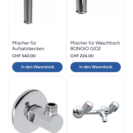
Mischer für
Mischer für Waschtisch
Aufsatzbecken
BONGIO GIO2
Schwarz matt BONGIO
CHF
540.00
CHF
224.00
GIO2
In den Warenkorb
In den Warenkorb