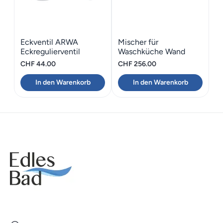
Eckventil ARWA
Mischer für
Eckregulierventil
Waschküche Wand
ARWA Citypro A140
CHF
44.00
CHF
256.00
In den Warenkorb
In den Warenkorb