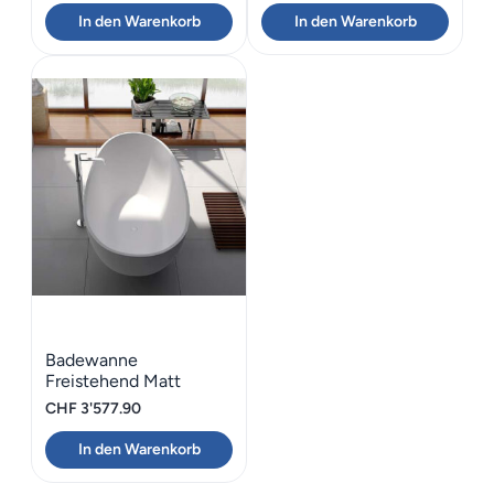
In den Warenkorb
In den Warenkorb
Badewanne
Freistehend Matt
GioiaBagno Maui-170
CHF
3'577.90
In den Warenkorb