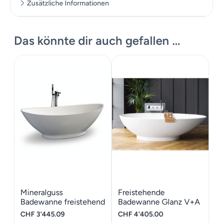
Zusätzliche Informationen
Das könnte dir auch gefallen …
Zusätzliche Informationen
Gewicht
145 kg
Mineralguss
Freistehende
Badewanne freistehend
Badewanne Glanz V+A
Bijou-188 GioiaBagno
Napoli
CHF
3'445.09
CHF
4'405.00