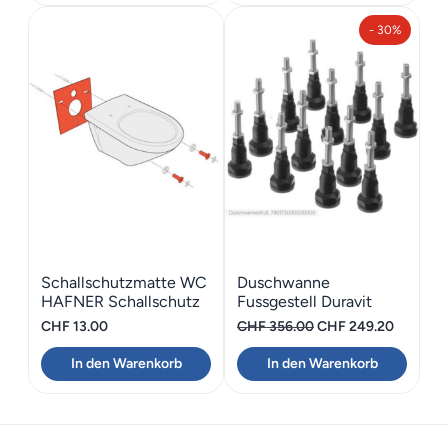
CHF 335.00
CHF 234.50.
CHF 330.00
CHF 231
- 30%
Schallschutzmatte WC
Duschwanne
HAFNER Schallschutz
Fussgestell Duravit
WC
Stonetto 100-150
Ursprünglicher
Aktuelle
CHF
13.00
CHF
356.00
CHF
249.20
Preis
Preis
In den Warenkorb
In den Warenkorb
war:
ist:
CHF 356.00
CHF 249