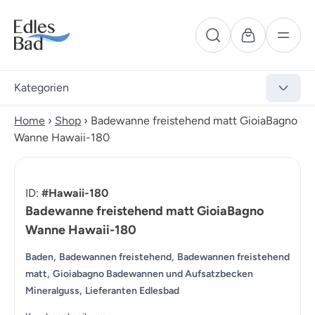
Kategorien
Home
›
Shop
›
Badewanne freistehend matt GioiaBagno
Wanne Hawaii-180
ID:
#Hawaii-180
Badewanne freistehend matt GioiaBagno
Wanne Hawaii-180
,
,
Baden
Badewannen freistehend
Badewannen freistehend
,
matt
Gioiabagno Badewannen und Aufsatzbecken
,
Mineralguss
Lieferanten Edlesbad