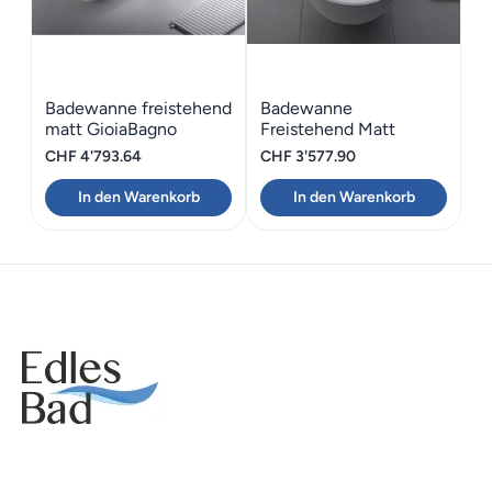
Badewanne freistehend
Badewanne
matt GioiaBagno
Freistehend Matt
Wanne Naomi-160
GioiaBagno Maui-170
CHF
4'793.64
CHF
3'577.90
In den Warenkorb
In den Warenkorb