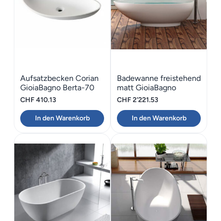
Aufsatzbecken Corian
Badewanne freistehend
GioiaBagno Berta-70
matt GioiaBagno
Wanne Hawaii-180
CHF
410.13
CHF
2'221.53
In den Warenkorb
In den Warenkorb