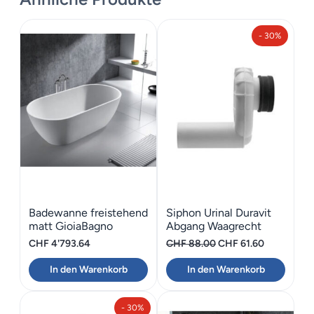
- 30%
Badewanne freistehend
Siphon Urinal Duravit
matt GioiaBagno
Abgang Waagrecht
Wanne Naomi-160
Ursprünglicher
Aktueller
CHF
4'793.64
CHF
88.00
CHF
61.60
Preis
Preis
In den Warenkorb
In den Warenkorb
war:
ist:
CHF 88.00
CHF 61.60.
- 30%