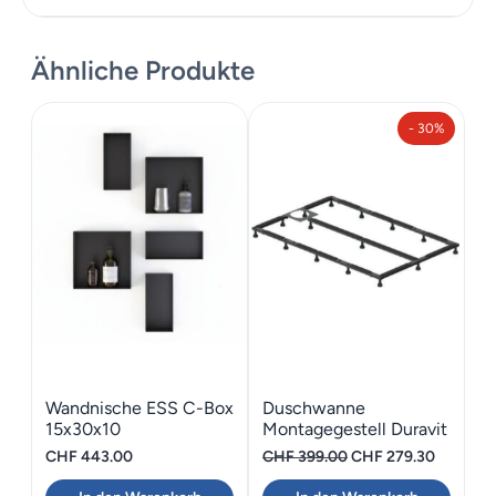
Datenblatt
Ähnliche Produkte
Montageanleitung
- 30%
Wandnische ESS C-Box
Duschwanne
15x30x10
Montagegestell Duravit
Stonetto 160×100
Ursprünglicher
Aktuelle
CHF
443.00
CHF
399.00
CHF
279.30
Preis
Preis