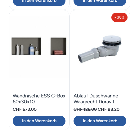
In den Warenkorb
In den Warenkorb
war:
ist:
CHF 399.00
CHF 279
- 30%
Wandnische ESS C-Box
Ablauf Duschwanne
60x30x10
Waagrecht Duravit
Mörtelbett Stonetto
Ursprünglicher
Aktueller
CHF
673.00
CHF
126.00
CHF
88.20
Preis
Preis
In den Warenkorb
In den Warenkorb
war:
ist:
CHF 126.00
CHF 88.2