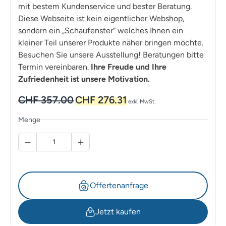
mit bestem Kundenservice und bester Beratung.
Diese Webseite ist kein eigentlicher Webshop,
sondern ein „Schaufenster“ welches Ihnen ein
kleiner Teil unserer Produkte näher bringen möchte.
Besuchen Sie unsere Ausstellung! Beratungen bitte
Termin vereinbaren.
Ihre Freude und Ihre
Zufriedenheit ist unsere Motivation.
Ursprünglicher
Aktueller
CHF
357.00
CHF
276.31
exkl. MwSt.
Preis
Preis
war:
ist:
Menge
CHF 357.00
CHF 276.31.
Offertenanfrage
Jetzt kaufen