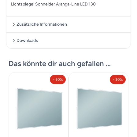
Lichtspiegel Schneider Aranga-Line LED 130
Zusätzliche Informationen
Downloads
Zusätzliche Informationen
Massskizze
Das könnte dir auch gefallen …
Datenblatt
Maße
130 × 70 cm
Produkte Katalog
- 30%
- 30%