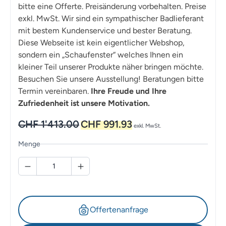
bitte eine Offerte. Preisänderung vorbehalten. Preise
exkl. MwSt. Wir sind ein sympathischer Badlieferant
mit bestem Kundenservice und bester Beratung.
Diese Webseite ist kein eigentlicher Webshop,
sondern ein „Schaufenster“ welches Ihnen ein
kleiner Teil unserer Produkte näher bringen möchte.
Besuchen Sie unsere Ausstellung! Beratungen bitte
Termin vereinbaren.
Ihre Freude und Ihre
Zufriedenheit ist unsere Motivation.
Ursprünglicher
Aktueller
CHF
1'413.00
CHF
991.93
exkl. MwSt.
Preis
Preis
war:
ist:
Menge
CHF 1'413.00
CHF 991.93.
Offertenanfrage