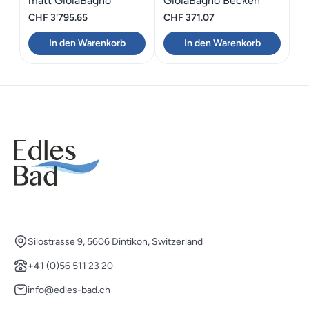
matt GioiaBagno
GioiaBagno Becken
Carmen-170
Stella-40
CHF
3'795.65
CHF
371.07
In den Warenkorb
In den Warenkorb
Silostrasse 9, 5606 Dintikon, Switzerland
+41 (0)56 511 23 20
info@edles-bad.ch