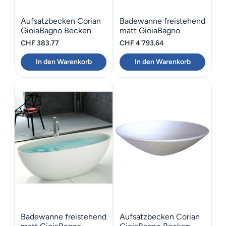
Aufsatzbecken Corian
Badewanne freistehend
GioiaBagno Becken
matt GioiaBagno
Maui-60
Wanne Naomi-160
CHF
383.77
CHF
4'793.64
In den Warenkorb
In den Warenkorb
Badewanne freistehend
Aufsatzbecken Corian