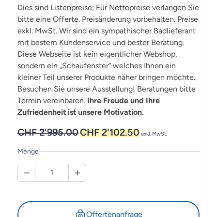
Dies sind Listenpreise; Für Nettopreise verlangen Sie
bitte eine Offerte. Preisänderung vorbehalten. Preise
exkl. MwSt. Wir sind ein sympathischer Badlieferant
mit bestem Kundenservice und bester Beratung.
Diese Webseite ist kein eigentlicher Webshop,
sondern ein „Schaufenster“ welches Ihnen ein
kleiner Teil unserer Produkte näher bringen möchte.
Besuchen Sie unsere Ausstellung! Beratungen bitte
Termin vereinbaren.
Ihre Freude und Ihre
Zufriedenheit ist unsere Motivation.
Ursprünglicher
Aktueller
CHF
2'995.00
CHF
2'102.50
exkl. MwSt.
Preis
Preis
war:
ist:
Menge
CHF 2'995.00
CHF 2'102.50.
Offertenanfrage