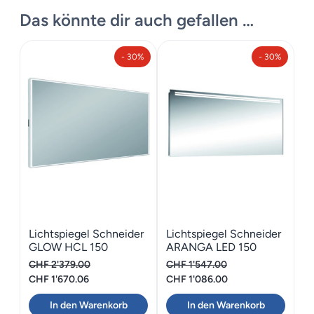
Massskizze
Das könnte dir auch gefallen …
Datenblatt
Maße
150 × 76 cm
Produkte Katalog
- 30%
- 30%
Lichtspiegel Schneider
Lichtspiegel Schneider
GLOW HCL 150
ARANGA LED 150
CHF
2'379.00
CHF
1'547.00
Ursprünglicher
Aktueller
Ursprünglicher
Aktueller
CHF
1'670.06
CHF
1'086.00
Preis
Preis
Preis
Preis
In den Warenkorb
In den Warenkorb
war:
ist:
war:
ist: