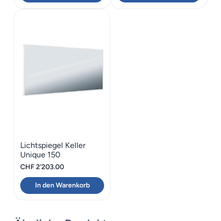
CHF 2'379.00
CHF 1'670.06.
CHF 1'547.00
CHF 1'086.00.
Lichtspiegel Keller
Unique 150
CHF
2'203.00
In den Warenkorb