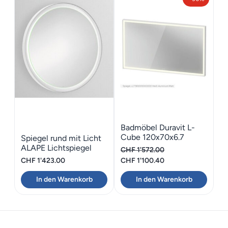
Badmöbel Duravit L-
Cube 120x70x6.7
Spiegel rund mit Licht
ALAPE Lichtspiegel
CHF
1'572.00
D=75cm
Ursprünglicher
Aktueller
CHF
1'423.00
CHF
1'100.40
Preis
Preis
In den Warenkorb
In den Warenkorb
war:
ist:
CHF 1'572.00
CHF 1'100.40.