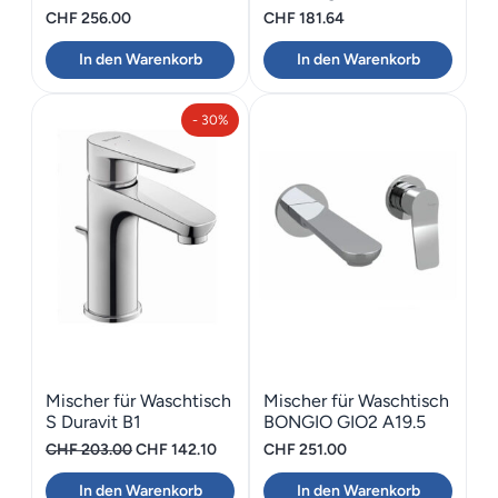
ARWA Citypro A140
CHF
256.00
CHF
181.64
In den Warenkorb
In den Warenkorb
- 30%
Mischer für Waschtisch
Mischer für Waschtisch
S Duravit B1
BONGIO GIO2 A19.5
Ursprünglicher
Aktueller
CHF
203.00
CHF
142.10
CHF
251.00
Preis
Preis
In den Warenkorb
In den Warenkorb
war:
ist: