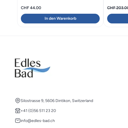
CHF
44.00
CHF
203.0
In den Warenkorb
Silostrasse 9, 5606 Dintikon, Switzerland
+41 (0)56 511 23 20
info@edles-bad.ch