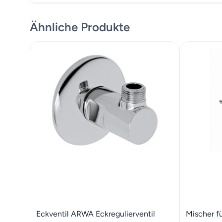
Datenblatt
Ähnliche Produkte
Montageanleitung
Eckventil ARWA Eckregulierventil
Mischer f