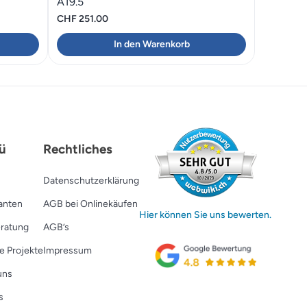
A19.5
CHF
251.00
In den Warenkorb
ü
Rechtliches
Datenschutzerklärung
ranten
AGB bei Onlinekäufen
Hier können Sie uns bewerten.
ratung
AGB’s
e Projekte
Impressum
uns
s