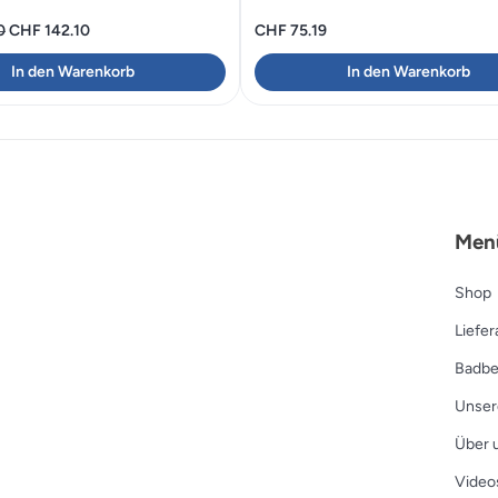
Ursprünglicher
Aktueller
0
CHF
142.10
CHF
75.19
Preis
Preis
In den Warenkorb
In den Warenkorb
war:
ist:
CHF 203.00
CHF 142.10.
Men
Shop
Liefe
Badbe
Unser
Über 
Video