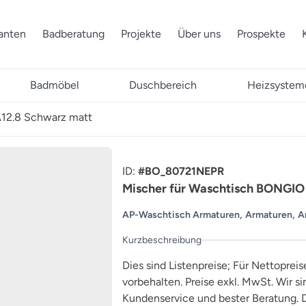
ranten
Badberatung
Projekte
Über uns
Prospekte
Badmöbel
Duschbereich
Heizsystem
12.8 Schwarz matt
ID:
#BO_80721NEPR
Mischer für Waschtisch BONGIO
,
,
AP-Waschtisch Armaturen
Armaturen
A
Kurzbeschreibung
Dies sind Listenpreise; Für Nettopreis
vorbehalten. Preise exkl. MwSt. Wir s
Kundenservice und bester Beratung. D