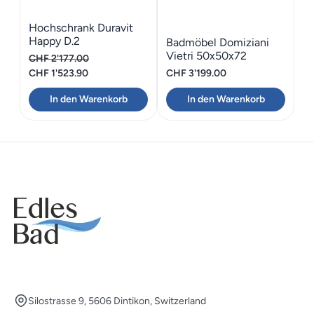
Hochschrank Duravit
Happy D.2
Badmöbel Domiziani
Vietri 50x50x72
CHF
2'177.00
Drehtür
Ursprünglicher
Aktueller
CHF
1'523.90
CHF
3'199.00
Preis
Preis
In den Warenkorb
In den Warenkorb
war:
ist:
CHF 2'177.00
CHF 1'523.90.
Silostrasse 9, 5606 Dintikon, Switzerland