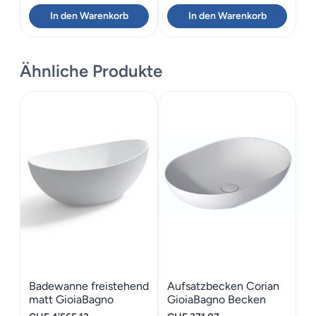
In den Warenkorb
In den Warenkorb
Ähnliche Produkte
Badewanne freistehend
Aufsatzbecken Corian
matt GioiaBagno
GioiaBagno Becken
Wanne Barca-166
Venus-52