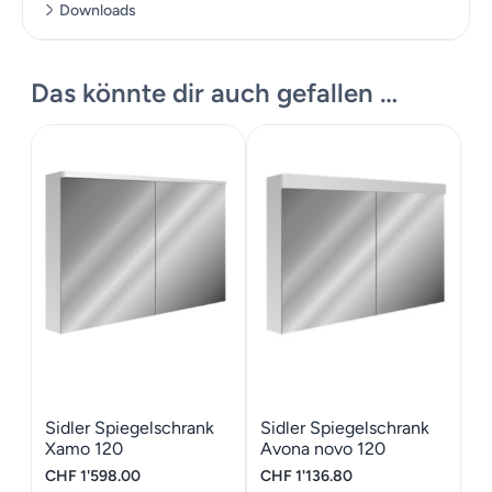
Downloads
Montageanleitung
Das könnte dir auch gefallen …
Montageanleitung Wandeinbau
Sidler Spiegelschrank
Sidler Spiegelschrank
Xamo 120
Avona novo 120
CHF
1'598.00
CHF
1'136.80