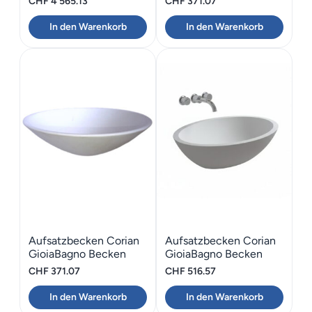
CHF
4'565.13
CHF
371.07
In den Warenkorb
In den Warenkorb
Aufsatzbecken Corian
Aufsatzbecken Corian
GioiaBagno Becken
GioiaBagno Becken
Stella-40
Lilly-57
CHF
371.07
CHF
516.57
In den Warenkorb
In den Warenkorb