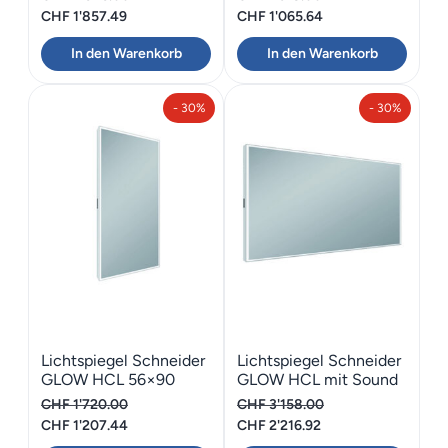
Ursprünglicher
Aktueller
Ursprünglicher
Aktueller
CHF
1'857.49
CHF
1'065.64
Preis
Preis
Preis
Preis
In den Warenkorb
In den Warenkorb
war:
ist:
war:
ist:
CHF 2'646.00
CHF 1'857.49.
CHF 1'518.00
CHF 1'065.64.
- 30%
- 30%
Lichtspiegel Schneider
Lichtspiegel Schneider
GLOW HCL 56×90
GLOW HCL mit Sound
160
CHF
1'720.00
CHF
3'158.00
Ursprünglicher
Aktueller
Ursprünglicher
Aktueller
CHF
1'207.44
CHF
2'216.92
Preis
Preis
Preis
Preis