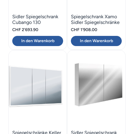
Sidler Spiegelschrank
Spiegelschrank Xamo
Cubango 130
Sidler Spiegelschränke
LED
CHF
2'693.90
CHF
1'908.00
In den Warenkorb
In den Warenkorb
Spiegelschränke Keller
Sidler Spiegelschrank