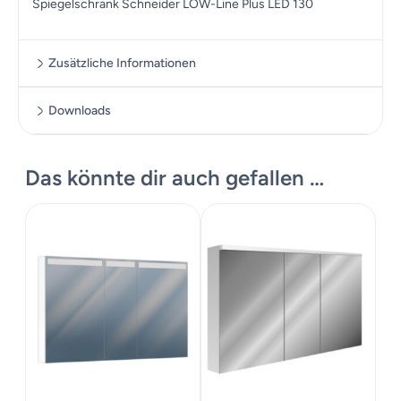
Spiegelschrank Schneider LOW-Line Plus LED 130
Zusätzliche Informationen
Downloads
Zusätzliche Informationen
Produkte Katalog
Das könnte dir auch gefallen …
Massskizze
Maße
130 × 74.8 cm
Datenblatt