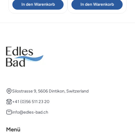
In den Warenkorb
In den Warenkorb
war:
ist:
war:
ist:
CHF 1'720.00
CHF 1'207.44.
CHF 3'158.00
CHF 2'216.92.
Silostrasse 9, 5606 Dintikon, Switzerland
+41 (0)56 511 23 20
info@edles-bad.ch
Menü