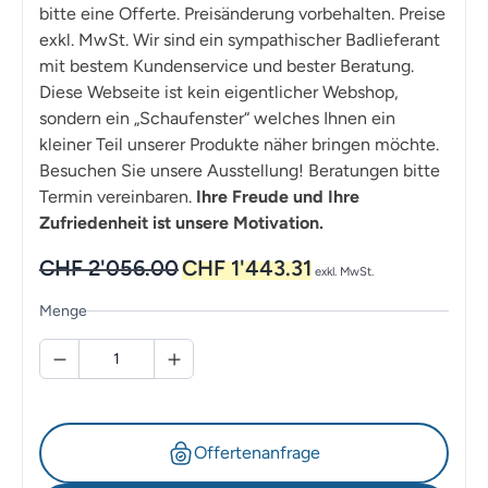
bitte eine Offerte. Preisänderung vorbehalten. Preise
exkl. MwSt. Wir sind ein sympathischer Badlieferant
mit bestem Kundenservice und bester Beratung.
Diese Webseite ist kein eigentlicher Webshop,
sondern ein „Schaufenster“ welches Ihnen ein
kleiner Teil unserer Produkte näher bringen möchte.
Besuchen Sie unsere Ausstellung! Beratungen bitte
Termin vereinbaren.
Ihre Freude und Ihre
Zufriedenheit ist unsere Motivation.
Ursprünglicher
Aktueller
CHF
2'056.00
CHF
1'443.31
exkl. MwSt.
Preis
Preis
war:
ist:
Menge
CHF 2'056.00
CHF 1'443.31.
Offertenanfrage