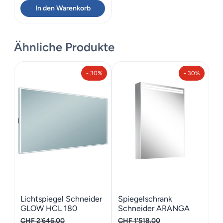
In den Warenkorb
Ähnliche Produkte
- 30%
- 30%
Lichtspiegel Schneider
Spiegelschrank
GLOW HCL 180
Schneider ARANGA
TW 50 L
CHF
2'646.00
CHF
1'518.00