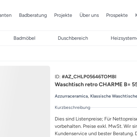
ranten
Badberatung
Projekte
Über uns
Prospekte
Badmöbel
Duschbereich
Heizsystem
ID:
#AZ_CHLP05646TOMBI
Waschtisch retro CHARME B= 5
,
Azzurraceramica
Klassische Waschtisch
Kurzbeschreibung
Dies sind Listenpreise; Für Nettopreis
vorbehalten. Preise exkl. MwSt. Wir s
Kundenservice und bester Beratung. D