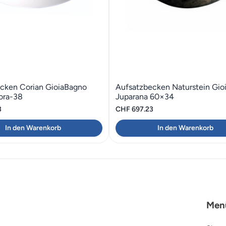
cken Corian GioiaBagno
Aufsatzbecken Naturstein Gio
ora-38
Juparana 60×34
3
CHF
697.23
In den Warenkorb
In den Warenkorb
Men