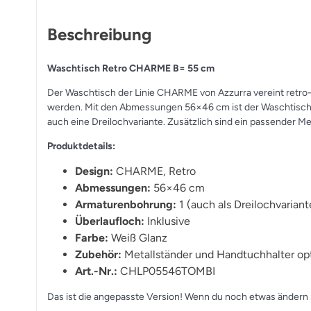
Beschreibung
Waschtisch Retro CHARME B= 55 cm
Der Waschtisch der Linie CHARME von Azzurra vereint retro
werden. Mit den Abmessungen 56×46 cm ist der Waschtisch mi
auch eine Dreilochvariante. Zusätzlich sind ein passender Me
Produktdetails:
Design:
CHARME, Retro
Abmessungen:
56×46 cm
Armaturenbohrung:
1 (auch als Dreilochvariante
Überlaufloch:
Inklusive
Farbe:
Weiß Glanz
Zubehör:
Metallständer und Handtuchhalter opti
Art.-Nr.:
CHLP05546TOMBI
Das ist die angepasste Version! Wenn du noch etwas ändern 