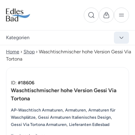
Kategorien
Home
›
Shop
›
Waschtischmischer hohe Version Gessi Via
Tortona
ID:
#18606
Waschtischmischer hohe Version Gessi Via
Tortona
,
,
AP-Waschtisch Armaturen
Armaturen
Armaturen für
,
,
Waschplätze
Gessi Armaturen Italienisches Design
,
Gessi Via Tortona Armaturen
Lieferanten Edlesbad