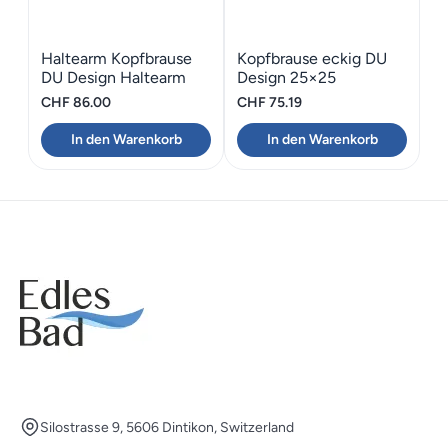
Haltearm Kopfbrause
Kopfbrause eckig DU
DU Design Haltearm
Design 25×25
Eckig
CHF
86.00
CHF
75.19
In den Warenkorb
In den Warenkorb
Silostrasse 9, 5606 Dintikon, Switzerland