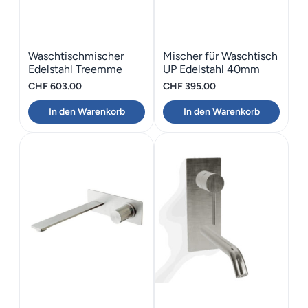
Waschtischmischer
Mischer für Waschtisch
Edelstahl Treemme
UP Edelstahl 40mm
3.6mm
CHF
603.00
CHF
395.00
In den Warenkorb
In den Warenkorb