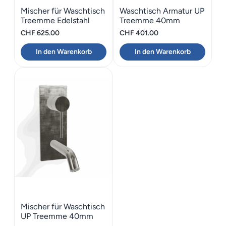
Mischer für Waschtisch
Waschtisch Armatur UP
Treemme Edelstahl
Treemme 40mm
3.6mm
Vertikal
CHF
625.00
CHF
401.00
In den Warenkorb
In den Warenkorb
Mischer für Waschtisch
UP Treemme 40mm