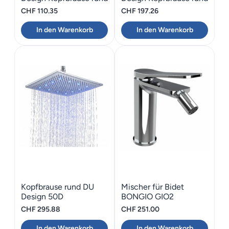
40D
CHF
110.35
CHF
197.26
In den Warenkorb
In den Warenkorb
Kopfbrause rund DU
Mischer für Bidet
Design 50D
BONGIO GIO2
CHF
295.88
CHF
251.00
In den Warenkorb
In den Warenkorb