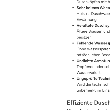
Duschköpfen mit h
Sehr heisses Wass
Heisses Duschwasse
Erwärmung.
Veraltete Duschs
Ältere Brausen und
besitzen.
Fehlende Wassers
Ohne wassersparen
tatsächlichen Beda
Undichte Armatur
Tropfende oder sch
Wasserverlust.
Ungeprüfte Techn
Wird die technische
unbemerkt im Einsa
Effiziente Dus