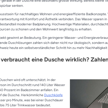
er gerade in der Dusche eine besonders grosse Wirkung. Bereits kleine
spürbar senken.
wusstsein für nachhaltiges Wohnen und energieeffiziente Badkonzepte. 
rantwortung mit Komfort und Ästhetik verbinden. Das Wasser sparen in
 Bestandteil moderner Badplanung. Hochwertige Materialien, durchdacht
ourcen zu schonen und den Wohnwert langfristig zu erhalten.
spekt gewinnt an Bedeutung. Ein geringerer Wasser- und Energieverbrau
nde Duschlösungen zahlen sich daher nicht nur ökologisch, sondern auc
chweiz heute ein selbstverständlicher Schritt hin zu mehr Nachhaltigkeit 
 verbraucht eine Dusche wirklich? Zahle
uschen wird oft unterschätzt. In der
rson im Durchschnitt rund 140 Liter Wasser
40 Prozent im Badezimmer anfallen. Ein
 auf die Dusche. Herkömmliche
Duschköpfe
asser pro Minute, was bei einer Duschdauer
bis 75 Liter Trinkwasser bedeutet.