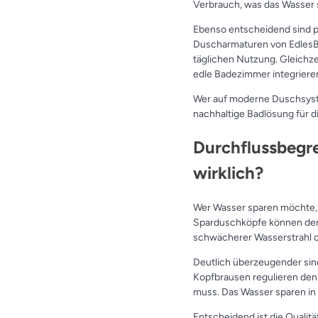
Verbrauch, was das Wasser s
Ebenso entscheidend sind 
Duscharmaturen von EdlesBa
täglichen Nutzung. Gleichzei
edle Badezimmer integrieren
Wer auf moderne Duschsystem
nachhaltige Badlösung für d
Durchflussbegre
wirklich?
Wer Wasser sparen möchte, s
Sparduschköpfe können den 
schwächerer Wasserstrahl o
Deutlich überzeugender si
Kopfbrausen regulieren den
muss. Das Wasser sparen in 
Entscheidend ist die Qualit