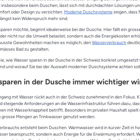
insbesondere beim Duschen, lässt sich mit durchdachten Lösungen un
mfort oder Design zu verzichten.
Moderne Duschsysteme
zeigen, dass 
längst kein Widerspruch mehr sind.
aren möchte, beginnt idealerweise bei der Dusche. Hier fällt ein grosse
r nicht nur die Umwelt belastet, sondern auch die Energiekosten erhöht
bewusste Gewohnheiten machen es möglich, den
Wasserverbrauch
deutli
gemässes Bad zu gestalten.
Sie, wie Wasser sparen in der Dusche in der Schweiz konkret umgesetz
sind und worauf Sie bei der Auswahl moderner Duschsysteme achten soll
paren in der Dusche immer wichtiger wi
gang mit Wasser rückt auch in der Schweiz zunehmend in den Fokus. K
d steigende Anforderungen an die Wasserinfrastruktur führen dazu, d
nen mit Wasserknappheit betrifft. Besonders im privaten Haushalt spiel
lich grosse Mengen an Trinkwasser genutzt werden.
 Verbrauchs entsteht beim Duschen. Warmwasser wird in kurzer Zeit in 
asser beansprucht, sondern auch Energie für die Erwärmung erfordert. 