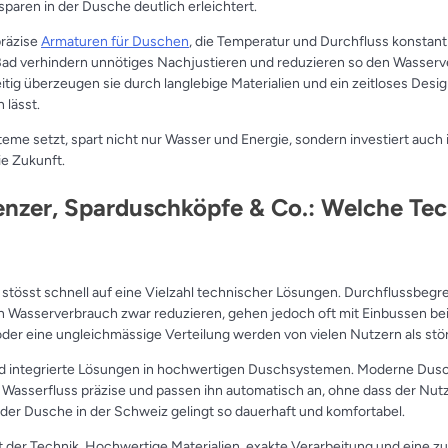
paren in der Dusche deutlich erleichtert.
präzise
Armaturen für Duschen
, die Temperatur und Durchfluss konstan
d verhindern unnötiges Nachjustieren und reduzieren so den Wasserve
tig überzeugen sie durch langlebige Materialien und ein zeitloses Desig
 lässt.
e setzt, spart nicht nur Wasser und Energie, sondern investiert auch i
ie Zukunft.
nzer, Sparduschköpfe & Co.: Welche Tech
tösst schnell auf eine Vielzahl technischer Lösungen. Durchflussbegr
Wasserverbrauch zwar reduzieren, gehen jedoch oft mit Einbussen be
der eine ungleichmässige Verteilung werden von vielen Nutzern als st
nd integrierte Lösungen in hochwertigen Duschsystemen. Moderne Dus
 Wasserfluss präzise und passen ihn automatisch an, ohne dass der Nut
der Dusche in der Schweiz gelingt so dauerhaft und komfortabel.
ät der Technik. Hochwertige Materialien, exakte Verarbeitung und eine zu