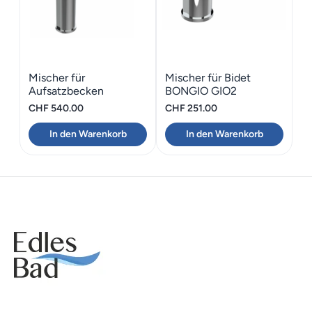
Mischer für
Mischer für Bidet
Aufsatzbecken
BONGIO GIO2
Schwarz matt BONGIO
CHF
540.00
CHF
251.00
GIO2
In den Warenkorb
In den Warenkorb